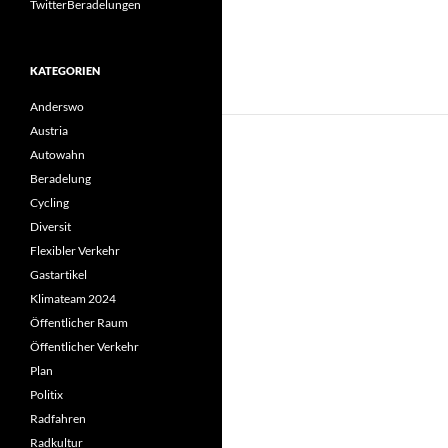
TwitterBeradelungen
KATEGORIEN
Anderswo
Austria
Autowahn
Beradelung
Cycling
Diversit
Flexibler Verkehr
Gastartikel
Klimateam 2024
Öffentlicher Raum
Öffentlicher Verkehr
Plan
Politix
Radfahren
Radkultur