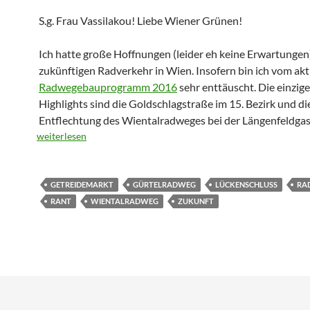
S.g. Frau Vassilakou! Liebe Wiener Grünen!
Ich hatte große Hoffnungen (leider eh keine Erwartungen)
zukünftigen Radverkehr in Wien. Insofern bin ich vom akt
Radwegebauprogramm 2016
sehr enttäuscht. Die einzig
Highlights sind die Goldschlagstraße im 15. Bezirk und di
Entflechtung des Wientalradweges bei der Längenfeldga
weiterlesen
GETREIDEMARKT
GÜRTELRADWEG
LÜCKENSCHLUSS
RA
RANT
WIENTALRADWEG
ZUKUNFT