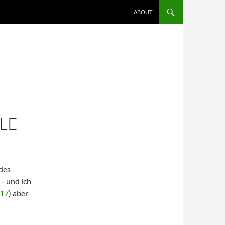
ZUM INHALT SPRINGEN
ABOUT
LE
des
 – und ich
17
) aber