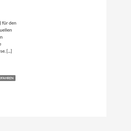
 für den
uellen
en
e
sse.
[...]
DFAHREN