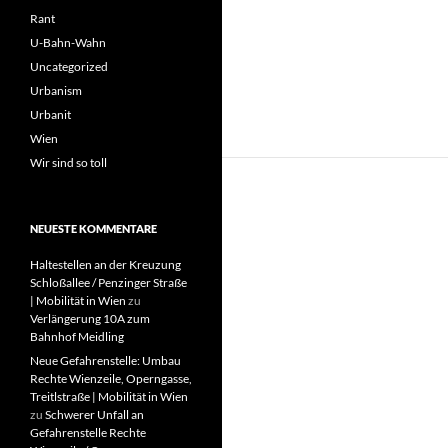
Rant
U-Bahn-Wahn
Uncategorized
Urbanism
Urbanit
Wien
Wir sind so toll
NEUESTE KOMMENTARE
Haltestellen an der Kreuzung
Schloßallee / Penzinger Straße
| Mobilität in Wien
zu
Verlängerung 10A zum
Bahnhof Meidling
Neue Gefahrenstelle: Umbau
Rechte Wienzeile, Operngasse,
Treitlstraße | Mobilität in Wien
zu
Schwerer Unfall an
Gefahrenstelle Rechte