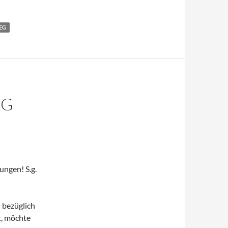
EG
EG
lungen! S.g.
 bezüglich
t, möchte