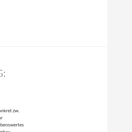
G:
onkret zw.
hr
lebenswertes
hnbau.