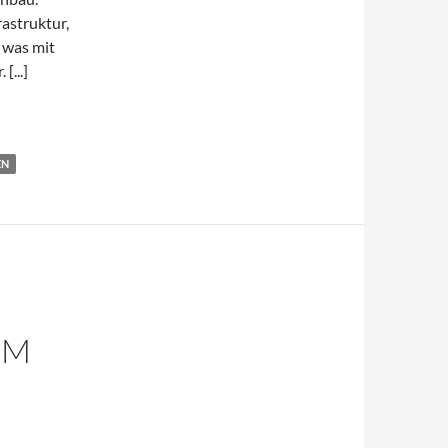
rastruktur,
t was mit
r.
[...]
EN
MM