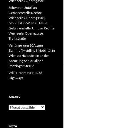
Wienzeile / Operngasse
Schwerer Unfall an
Gefahrenstelle Rechte
Wienzeile / Operngasse |
Mobilität in Wien
zu
Neue
Gefahrenstelle: Umbau Rechte
Wienzeile, Operngasse,
Treitlstraße
Verlängerung 10A zum
Bahnhof Meidling | Mobilität in
Wien
zu
Haltestellen an der
Kreuzung Schloßallee /
Penzinger Straße
Willi Grabmayr
zu
Rad-
Highways
ARCHIV
Archiv
META