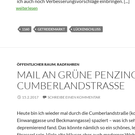
ich auch noch Verbesserungsvorschläge einbringen.
[...]
weiterlesen
1160
GETREIDEMARKT
LÜCKENSCHLUSS
ÖFFENTLICHER RAUM
,
RADFAHREN
MAIL AN GRÜNE PENZIN
CUMBERLANDSTRASSE
15.2.2017
SCHREIBE EINEN KOMMENTAR
Heute bin ich wieder mal durch die Cumberlandstraße (k
Einwanggasse und Beckmanngasse) spaziert – was ich se
depremierend fand. Das könnte nämlich so ein schönes, 
Strasserl sein. Viele alte Häuser aber auch moderner Wo