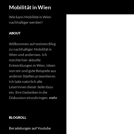
Suchen
Mobilität in Wien
Wie kann Mobilität in Wien
nachhaltiger werden?
ABOUT
Willkommen auf meinem Blog
zu nachhaltiger Mobilität in
Wien und anderswo. Ich
möchte hier aktuelle
Entwicklungen in Wien, Ideen
von mir und gute Beispiele aus
anderen Städten präsentieren.
Ich lade natürlich alle
LeserInnen dieser Seite dazu
ein, ihre Gedanken in die
Diskussion einzubringen.
mehr
BLOGROLL
Beradelungen auf Youtube