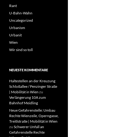
Rant
U-Bahn-Wahn
Uncategorized
Urbanism
Urbanit
Wien
Wir sind so toll
NEUESTE KOMMENTARE
Haltestellen an der Kreuzung
Schloßallee / Penzinger Straße
| Mobilität in Wien
zu
Verlängerung 10A zum
Bahnhof Meidling
Neue Gefahrenstelle: Umbau
Rechte Wienzeile, Operngasse,
Treitlstraße | Mobilität in Wien
zu
Schwerer Unfall an
Gefahrenstelle Rechte