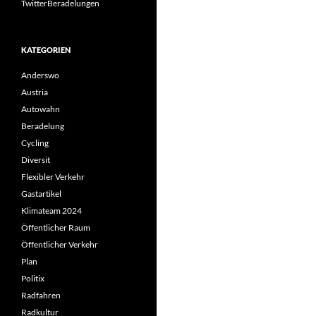
TwitterBeradelungen
KATEGORIEN
Anderswo
Austria
Autowahn
Beradelung
Cycling
Diversit
Flexibler Verkehr
Gastartikel
Klimateam 2024
Öffentlicher Raum
Öffentlicher Verkehr
Plan
Politix
Radfahren
Radkultur