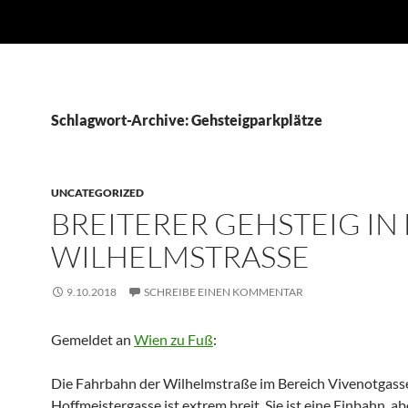
Schlagwort-Archive: Gehsteigparkplätze
UNCATEGORIZED
BREITERER GEHSTEIG IN
WILHELMSTRASSE
9.10.2018
SCHREIBE EINEN KOMMENTAR
Gemeldet an
Wien zu Fuß
:
Die Fahrbahn der Wilhelmstraße im Bereich Vivenotgasse
Hoffmeistergasse ist extrem breit. Sie ist eine Einbahn, abe