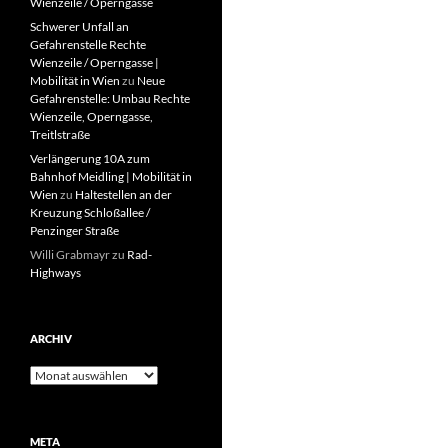
Wienzeile / Operngasse
Schwerer Unfall an
Gefahrenstelle Rechte
Wienzeile / Operngasse |
Mobilität in Wien
zu
Neue
Gefahrenstelle: Umbau Rechte
Wienzeile, Operngasse,
Treitlstraße
Verlängerung 10A zum
Bahnhof Meidling | Mobilität in
Wien
zu
Haltestellen an der
Kreuzung Schloßallee /
Penzinger Straße
Willi Grabmayr
zu
Rad-
Highways
ARCHIV
Archiv
META