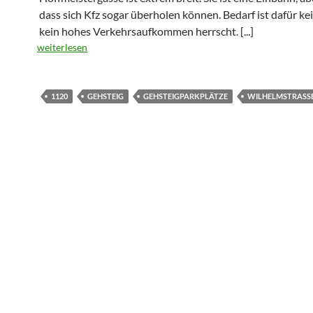
dass sich Kfz sogar überholen können. Bedarf ist dafür kei
kein hohes Verkehrsaufkommen herrscht.
[...]
weiterlesen
1120
GEHSTEIG
GEHSTEIGPARKPLÄTZE
WILHELMSTRASSE