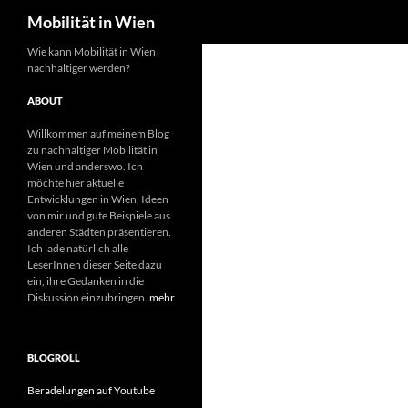
Suchen
Mobilität in Wien
Wie kann Mobilität in Wien
nachhaltiger werden?
ABOUT
Willkommen auf meinem Blog
zu nachhaltiger Mobilität in
Wien und anderswo. Ich
möchte hier aktuelle
Entwicklungen in Wien, Ideen
von mir und gute Beispiele aus
anderen Städten präsentieren.
Ich lade natürlich alle
LeserInnen dieser Seite dazu
ein, ihre Gedanken in die
Diskussion einzubringen.
mehr
BLOGROLL
Beradelungen auf Youtube