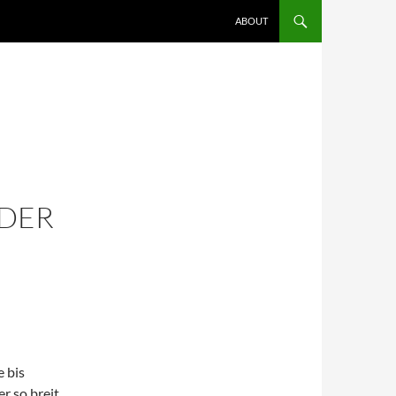
ZUM INHALT SPRINGEN
ABOUT
 DER
 bis
r so breit,