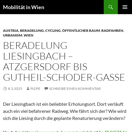
Suchen
Mobilität in Wien
ZUM
PRIMÄR
INHALT
MENÜ
SPRINGEN
AUSTRIA
,
BERADELUNG
,
CYCLING
,
ÖFFENTLICHER RAUM
,
RADFAHREN
,
URBANISM
,
WIEN
BERADELUNG
LIESINGBACH –
ATZGERSDORF BIS
GUTHEIL-SCHODER-GASSE
8.3.2025
PLEPE
SCHREIBE EINEN KOMMENTAR
Der Liesingbach ist ein beliebter Erholungsort. Dort verläuft
auch ein viel befahrener Radweg. Wie fährt sich der? Wie wird
sich die Liesing durch die geplante Renaturierung verändern?