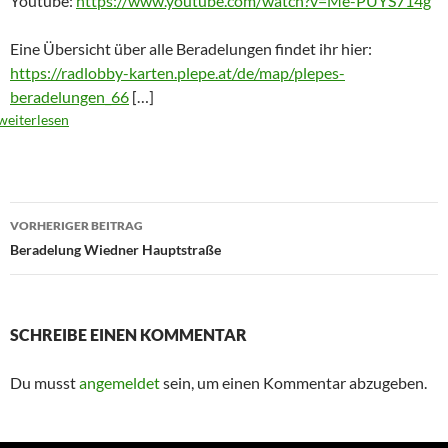
Youtube:
https://www.youtube.com/watch?v=Me-PUYS714g
Eine Übersicht über alle Beradelungen findet ihr hier:
https://radlobby-karten.plepe.at/de/map/plepes-
beradelungen_66
[…]
weiterlesen
Beitrags-
VORHERIGER BEITRAG
Navigation
Beradelung Wiedner Hauptstraße
SCHREIBE EINEN KOMMENTAR
Du musst
angemeldet
sein, um einen Kommentar abzugeben.