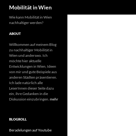
Suchen
Mobilität in Wien
Wie kann Mobilität in Wien
nachhaltiger werden?
ABOUT
Willkommen auf meinem Blog
zu nachhaltiger Mobilität in
Wien und anderswo. Ich
möchte hier aktuelle
Entwicklungen in Wien, Ideen
von mir und gute Beispiele aus
anderen Städten präsentieren.
Ich lade natürlich alle
LeserInnen dieser Seite dazu
ein, ihre Gedanken in die
Diskussion einzubringen.
mehr
BLOGROLL
Beradelungen auf Youtube