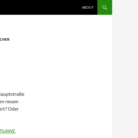
ZUM INHALT SPRINGEN
ABOUT
ICHER
Hauptstraße
nen neuen
hrt? Oder
mTkAWE