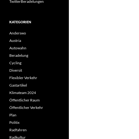
TwitterBeradelungen
KATEGORIEN
Anderswo
Austria
Autowahn
Beradelung
Cycling
Diversit
Flexibler Verkehr
Gastartikel
Klimateam 2024
Öffentlicher Raum
Öffentlicher Verkehr
Plan
Politix
Radfahren
Radkultur