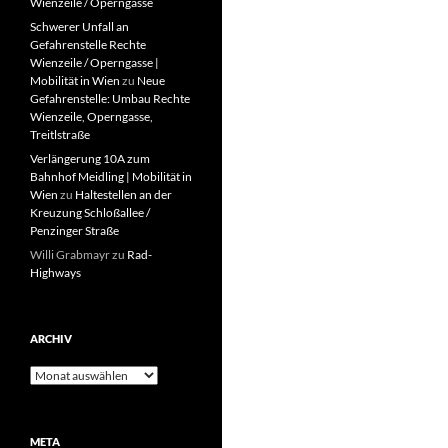
Wienzeile / Operngasse
Schwerer Unfall an
Gefahrenstelle Rechte
Wienzeile / Operngasse |
Mobilität in Wien
zu
Neue
Gefahrenstelle: Umbau Rechte
Wienzeile, Operngasse,
Treitlstraße
Verlängerung 10A zum
Bahnhof Meidling | Mobilität in
Wien
zu
Haltestellen an der
Kreuzung Schloßallee /
Penzinger Straße
Willi Grabmayr
zu
Rad-
Highways
ARCHIV
Archiv
META