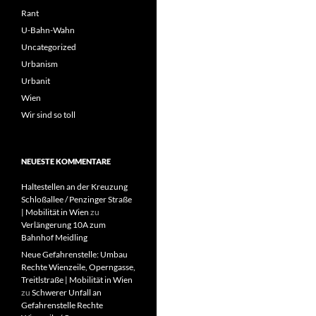
Rant
U-Bahn-Wahn
Uncategorized
Urbanism
Urbanit
Wien
Wir sind so toll
NEUESTE KOMMENTARE
Haltestellen an der Kreuzung
Schloßallee / Penzinger Straße
| Mobilität in Wien
zu
Verlängerung 10A zum
Bahnhof Meidling
Neue Gefahrenstelle: Umbau
Rechte Wienzeile, Operngasse,
Treitlstraße | Mobilität in Wien
zu
Schwerer Unfall an
Gefahrenstelle Rechte