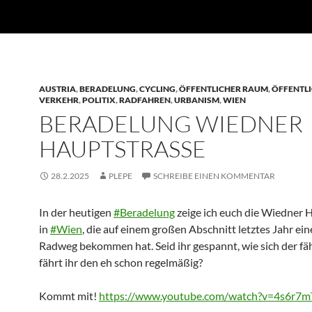
AUSTRIA
,
BERADELUNG
,
CYCLING
,
ÖFFENTLICHER RAUM
,
ÖFFENTL
VERKEHR
,
POLITIX
,
RADFAHREN
,
URBANISM
,
WIEN
BERADELUNG WIEDNER
HAUPTSTRASSE
28.2.2025
PLEPE
SCHREIBE EINEN KOMMENTAR
In der heutigen
#Beradelung
zeige ich euch die Wiedner 
in
#Wien
, die auf einem großen Abschnitt letztes Jahr ei
Radweg bekommen hat. Seid ihr gespannt, wie sich der fä
fährt ihr den eh schon regelmäßig?
Kommt mit!
https://www.
youtube.com/watch?v=4s6r7