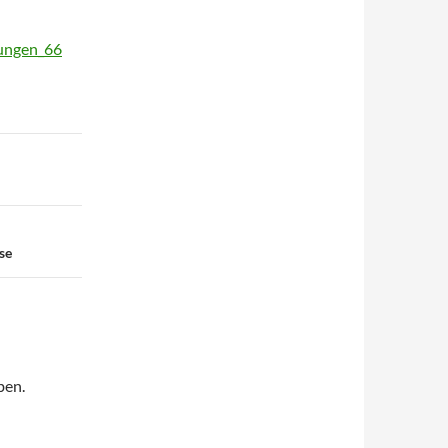
lungen_66
se
ben.