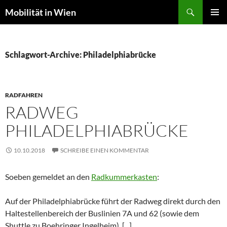
Suchen
Mobilität in Wien
ZUM
PRIMÄR
INHALT
MENÜ
SPRINGEN
Schlagwort-Archive: Philadelphiabrücke
RADFAHREN
RADWEG
PHILADELPHIABRÜCKE
10.10.2018
SCHREIBE EINEN KOMMENTAR
Soeben gemeldet an den
Radkummerkasten
:
Auf der Philadelphiabrücke führt der Radweg direkt durch den
Haltestellenbereich der Buslinien 7A und 62 (sowie dem
Shuttle zu Boehringer Ingelheim).
[...]