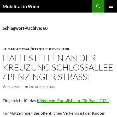
Suchen
Mobilität in Wien
ZUM
PRIMÄR
INHALT
MENÜ
SPRINGEN
Schlagwort-Archive: 60
KLIMATEAM 2024
,
ÖFFENTLICHER VERKEHR
HALTESTELLEN AN DER
KREUZUNG SCHLOSSALLEE /
PENZINGER STRASSE
15.9.2018
EIN KOMMENTAR
Eingereicht für das
Klimateam Rudolfsheim-Fünfhaus 2024
.
Für NutzerInnen des öffentlichen Verkehrs ist der Knoten