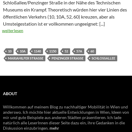
Schloßallee/Penzinger Straße in der Nähe des Technischen
Museums ein Krampf. Theoretisch würden hier vier Linien des
öffentlichen Verkehrs (10, 10A, 52, 60) kreuzen, aber als
Umsteigestation ist er vollkommen ungeeignet:
[...]
weiterlesen
10
10A
1140
1150
52
57A
60
MARIAHILFER STRASSE
PENZINGER STRASSE
SCHLOSSALLEE
ABOUT
Willkommen auf meinem Blog zu nachhaltiger Mobilität in Wien und
anderswo. Ich möchte hier aktuelle Entwicklungen in Wien, Ideen von
mir und gute Beispiele aus anderen Städten präsentieren. Ich lade
natürlich alle LeserInnen dieser Seite dazu ein, ihre Gedanken in die
Diskussion einzubringen.
mehr