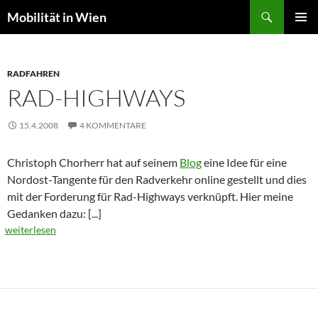
Suchen
Mobilität in Wien
ZUM
PRIMÄR
INHALT
MENÜ
SPRINGEN
RADFAHREN
RAD-HIGHWAYS
15.4.2008
4 KOMMENTARE
Christoph Chorherr hat auf seinem
Blog
eine Idee für eine
Nordost-Tangente für den Radverkehr online gestellt und dies
mit der Forderung für Rad-Highways verknüpft. Hier meine
Gedanken dazu:
[...]
weiterlesen