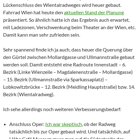
Lückenschluss des Wientalradweges wird heuer gebaut.
Fahrrad Wien hat heute den
aktuellen Stand der Planung
präsentiert. So ähnlich hatte ich das Ergebnis auch erwartet,
mit Ladezonen, Verschwenkung beim Theater an der Wien, etc.
Damit kann man sehr zufrieden sein.
Sehr spannend finde ich ja auch, dass heuer die Querung über
den Gürtel zwischen Mollardgasse und Ullmannstraße gebaut
werden soll. Damit entsteht eine Radroute Innenstadt – 6.
Bezirk (Linke Wienzeile – Magdalenenstraße – Mollardgasse)
– 15. Bezirk (Ullmannstraße via Sparkassaplatz) –
Lobkowitzbrücke – 12. Bezirk (Meidling Hauptstraße) bzw. 14.
Bezirk (Wientalradweg).
Ich sehe allerdings noch weiteren Verbesserungsbedarf:
Anschluss Oper:
Ich war skeptisch
, ob der Radweg
tatsächlich bis zur Oper gebaut wird. Und tatsächlich, auf
Höhe Café Museum muss man auf die Südostseite der