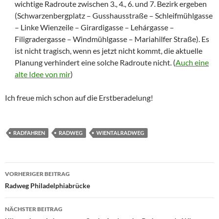
wichtige Radroute zwischen 3., 4., 6. und 7. Bezirk ergeben
(Schwarzenbergplatz – Gusshausstraße – Schleifmühlgasse
– Linke Wienzeile – Girardigasse – Lehárgasse –
Filigradergasse – Windmühlgasse – Mariahilfer Straße). Es
ist nicht tragisch, wenn es jetzt nicht kommt, die aktuelle
Planung verhindert eine solche Radroute nicht. (
Auch eine
alte Idee von mir
)
Ich freue mich schon auf die Erstberadelung!
RADFAHREN
RADWEG
WIENTALRADWEG
Beitrags-
VORHERIGER BEITRAG
Navigation
Radweg Philadelphiabrücke
NÄCHSTER BEITRAG