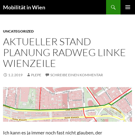
Suchen
Mobilität in Wien
ZUM
PRIMÄR
INHALT
MENÜ
SPRINGEN
UNCATEGORIZED
AKTUELLER STAND
PLANUNG RADWEG LINKE
WIENZEILE
1.2.2019
PLEPE
SCHREIBE EINEN KOMMENTAR
Ich kann es ja immer noch fast nicht glauben, der