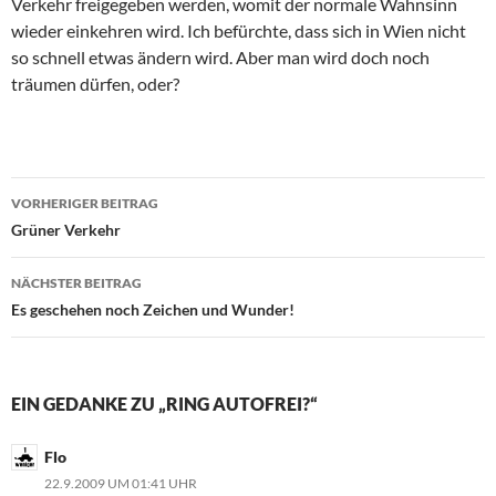
Verkehr freigegeben werden, womit der normale Wahnsinn
wieder einkehren wird. Ich befürchte, dass sich in Wien nicht
so schnell etwas ändern wird. Aber man wird doch noch
träumen dürfen, oder?
Beitrags-
VORHERIGER BEITRAG
Navigation
Grüner Verkehr
NÄCHSTER BEITRAG
Es geschehen noch Zeichen und Wunder!
EIN GEDANKE ZU „RING AUTOFREI?“
Flo
22.9.2009 UM 01:41 UHR