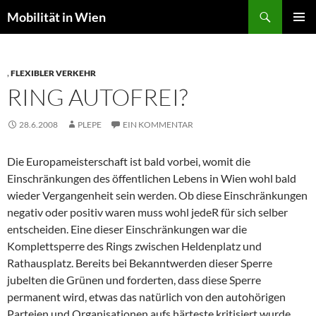
Suchen
Mobilität in Wien
ZUM
PRIMÄR
INHALT
MENÜ
SPRINGEN
,
FLEXIBLER VERKEHR
RING AUTOFREI?
28.6.2008
PLEPE
EIN KOMMENTAR
Die Europameisterschaft ist bald vorbei, womit die
Einschränkungen des öffentlichen Lebens in Wien wohl bald
wieder Vergangenheit sein werden. Ob diese Einschränkungen
negativ oder positiv waren muss wohl jedeR für sich selber
entscheiden. Eine dieser Einschränkungen war die
Komplettsperre des Rings zwischen Heldenplatz und
Rathausplatz. Bereits bei Bekanntwerden dieser Sperre
jubelten die Grünen und forderten, dass diese Sperre
permanent wird, etwas das natürlich von den autohörigen
Parteien und Organisationen aufs härteste kritisiert wurde,